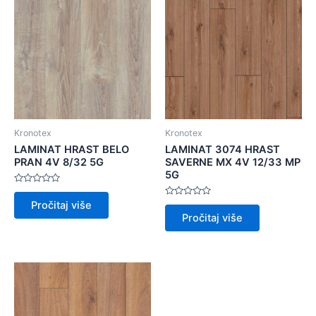
Kronotex
Kronotex
LAMINAT HRAST BELO
LAMINAT 3074 HRAST
PRAN 4V 8/32 5G
SAVERNE MX 4V 12/33 MP
5G
Ocijenjeno
0
Ocijenjeno
Pročitaj više
od
0
5
Pročitaj više
od
5