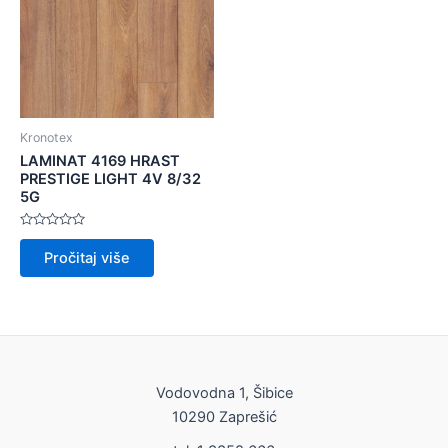
Kronotex
LAMINAT 4169 HRAST
PRESTIGE LIGHT 4V 8/32
5G
Ocijenjeno
0
Pročitaj više
od
5
Vodovodna 1, Šibice
10290 Zaprešić