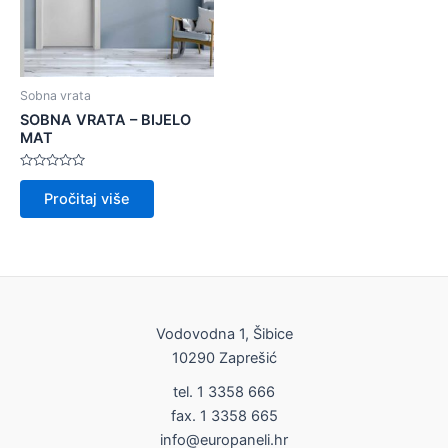
Sobna vrata
SOBNA VRATA – BIJELO
MAT
Ocijenjeno
0
Pročitaj više
od
5
Vodovodna 1, Šibice
10290 Zaprešić
tel. 1 3358 666
fax. 1 3358 665
info@europaneli.hr