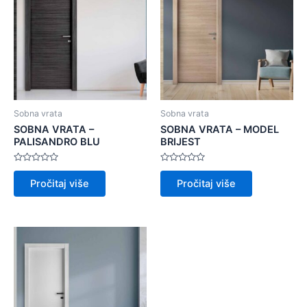
Sobna vrata
Sobna vrata
SOBNA VRATA –
SOBNA VRATA – MODEL
PALISANDRO BLU
BRIJEST
Ocijenjeno
Ocijenjeno
0
0
Pročitaj više
Pročitaj više
od
od
5
5