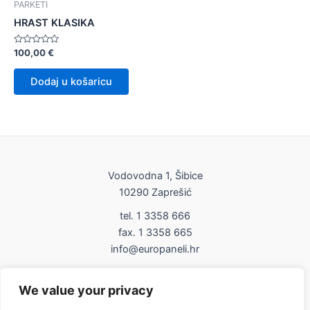
PARKETI
HRAST KLASIKA
Ocijenjeno
100,00
€
0
od
5
Dodaj u košaricu
Vodovodna 1, Šibice
10290 Zaprešić
tel. 1 3358 666
fax. 1 3358 665
info@europaneli.hr
Impressum
We value your privacy
Uvjeti korištenja