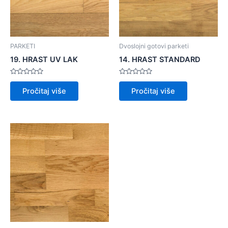
PARKETI
Dvoslojni gotovi parketi
19. HRAST UV LAK
14. HRAST STANDARD
Ocijenjeno
Ocijenjeno
0
0
Pročitaj više
Pročitaj više
od
od
5
5