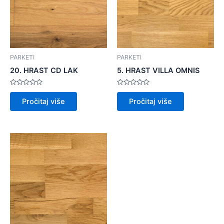
PARKETI
PARKETI
20. HRAST CD LAK
5. HRAST VILLA OMNIS
Ocijenjeno
Ocijenjeno
0
0
Pročitaj više
Pročitaj više
od
od
5
5