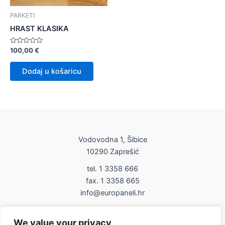
PARKETI
HRAST KLASIKA
Ocijenjeno
100,00
€
0
od
5
Dodaj u košaricu
Vodovodna 1, Šibice
10290 Zaprešić
tel. 1 3358 666
fax. 1 3358 665
info@europaneli.hr
Impressum
We value your privacy
Uvjeti korištenja