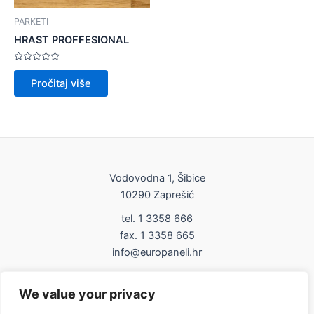
PARKETI
HRAST PROFFESIONAL
Ocijenjeno
0
Pročitaj više
od
5
Vodovodna 1, Šibice
10290 Zaprešić
tel. 1 3358 666
fax. 1 3358 665
info@europaneli.hr
Impressum
We value your privacy
Uvjeti korištenja