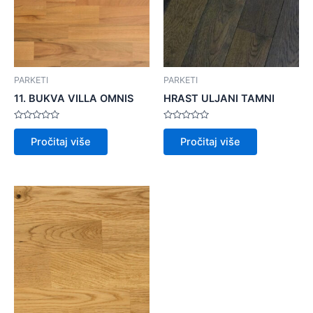
PARKETI
PARKETI
11. BUKVA VILLA OMNIS
HRAST ULJANI TAMNI
Ocijenjeno
Ocijenjeno
0
0
Pročitaj više
Pročitaj više
od
od
5
5