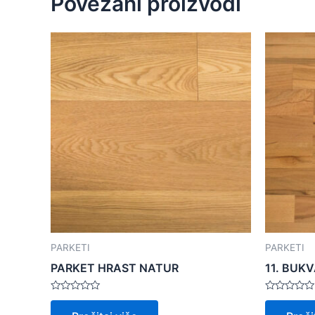
Povezani proizvodi
PARKETI
PARKETI
PARKET HRAST NATUR
11. BUK
Ocijenjeno
Ocijenjeno
0
0