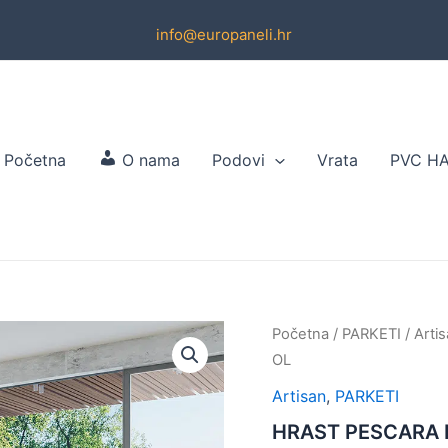
info@europaneli.hr
Početna
O nama
Podovi
Vrata
PVC H
Početna
/
PARKETI
/
Arti
OL
Artisan
,
PARKETI
HRAST PESCARA 