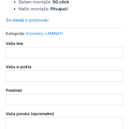
Sistem montaže:
5G click
Način montaže:
Plivajući
Svi detalji o proizvodu
Kategorije:
Kronotex
,
LAMINATI
Vaše ime
Vaša e-pošta
Predmet
Vaša poruka (opcionalno)