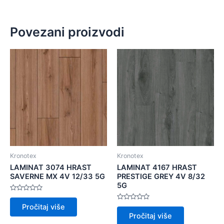
Povezani proizvodi
Kronotex
Kronotex
LAMINAT 3074 HRAST
LAMINAT 4167 HRAST
SAVERNE MX 4V 12/33 5G
PRESTIGE GREY 4V 8/32
5G
Ocijenjeno
0
Ocijenjeno
Pročitaj više
od
0
5
Pročitaj više
od
5