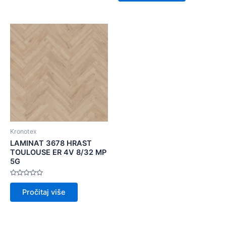
Kronotex
LAMINAT 3678 HRAST
TOULOUSE ER 4V 8/32 MP
5G
Ocijenjeno
0
Pročitaj više
od
5