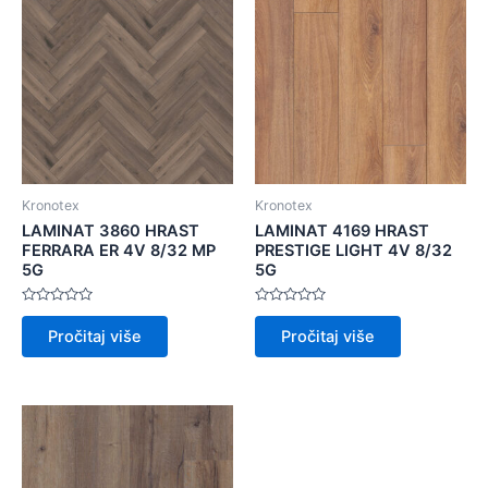
Kronotex
Kronotex
LAMINAT 3860 HRAST
LAMINAT 4169 HRAST
FERRARA ER 4V 8/32 MP
PRESTIGE LIGHT 4V 8/32
5G
5G
Ocijenjeno
Ocijenjeno
0
0
Pročitaj više
Pročitaj više
od
od
5
5