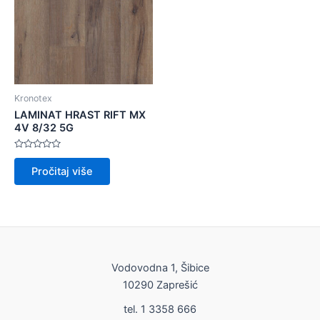
Kronotex
LAMINAT HRAST RIFT MX
4V 8/32 5G
Ocijenjeno
0
Pročitaj više
od
5
Vodovodna 1, Šibice
10290 Zaprešić
tel. 1 3358 666