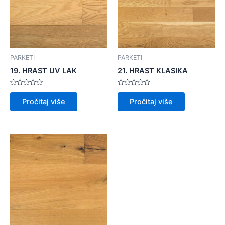
PARKETI
PARKETI
19. HRAST UV LAK
21. HRAST KLASIKA
Ocijenjeno
Ocijenjeno
0
0
Pročitaj više
Pročitaj više
od
od
5
5