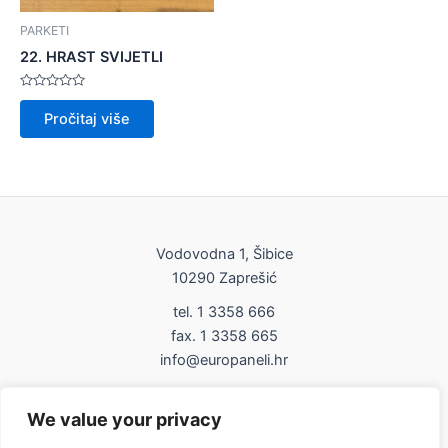
PARKETI
22. HRAST SVIJETLI
Ocijenjeno
0
Pročitaj više
od
5
Vodovodna 1, Šibice
10290 Zaprešić
tel. 1 3358 666
fax. 1 3358 665
info@europaneli.hr
Impressum
We value your privacy
Uvjeti korištenja