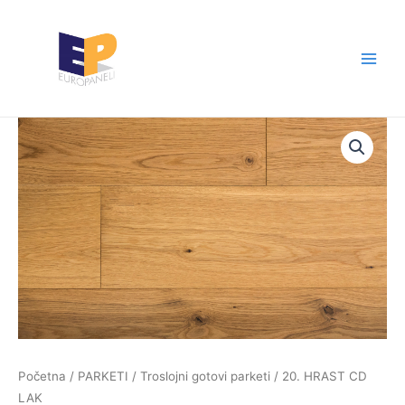
Skip
Main
to
Men
content
Početna
/
PARKETI
/
Troslojni gotovi parketi
/ 20. HRAST CD
LAK