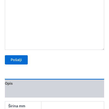
Opis
Recenzije (0)
Širina mm