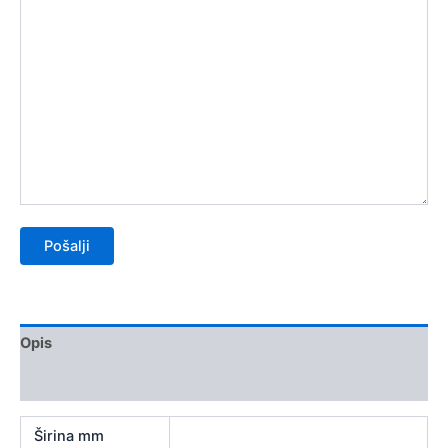
Opis
Recenzije (0)
Širina mm