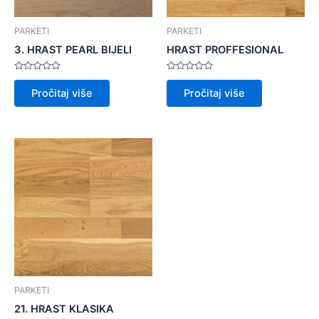
PARKETI
PARKETI
3. HRAST PEARL BIJELI
HRAST PROFFESIONAL
Ocijenjeno
Ocijenjeno
0
0
Pročitaj više
Pročitaj više
od
od
5
5
PARKETI
21. HRAST KLASIKA