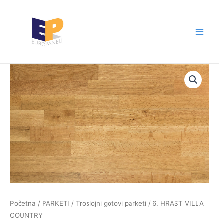
Skip
Main
to
Men
content
Početna
/
PARKETI
/
Troslojni gotovi parketi
/ 6. HRAST VILLA
COUNTRY