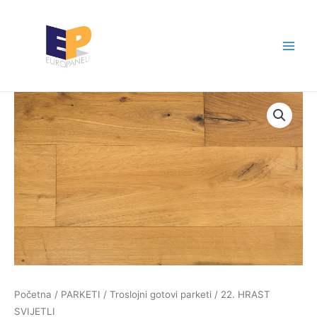
Skip
Main
to
Men
content
Početna
/
PARKETI
/
Troslojni gotovi parketi
/ 22. HRAST
SVIJETLI