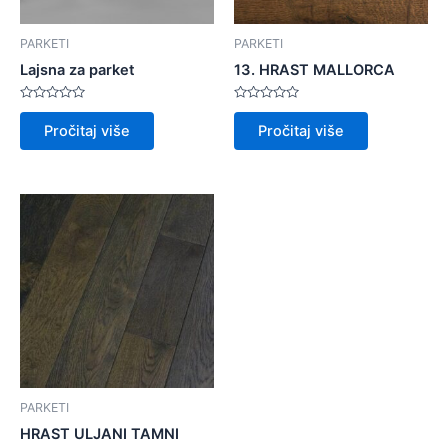
PARKETI
PARKETI
Lajsna za parket
13. HRAST MALLORCA
Ocijenjeno
Ocijenjeno
0
0
Pročitaj više
Pročitaj više
od
od
5
5
PARKETI
HRAST ULJANI TAMNI