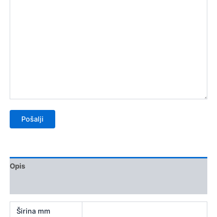
Opis
Recenzije (0)
Širina mm