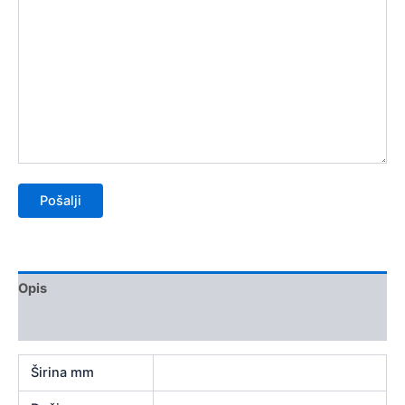
Opis
Recenzije (0)
Širina mm