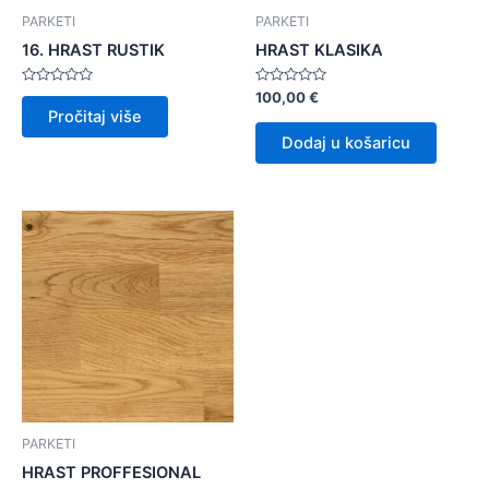
PARKETI
PARKETI
16. HRAST RUSTIK
HRAST KLASIKA
Ocijenjeno
Ocijenjeno
100,00
€
0
0
Pročitaj više
od
od
5
5
Dodaj u košaricu
PARKETI
HRAST PROFFESIONAL